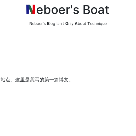
eboer's Boat
N
eboer's
B
log isn't
O
nly
A
bout
T
echnique
的站点。这里是我写的第一篇博文。