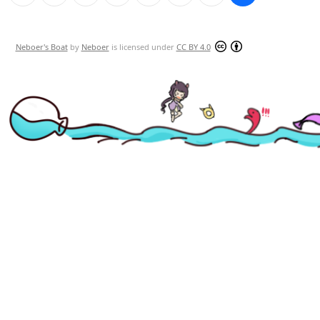
Neboer's Boat
by
Neboer
is licensed under
CC BY 4.0