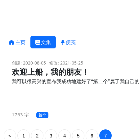
主页
文集
便笺
创建: 2020-08-05
修改: 2021-05-25
欢迎上船，我的朋友！
我可以很高兴的宣布我成功地建好了“第二个”属于我自己
1763 字
首个
<
1
2
3
4
5
6
7